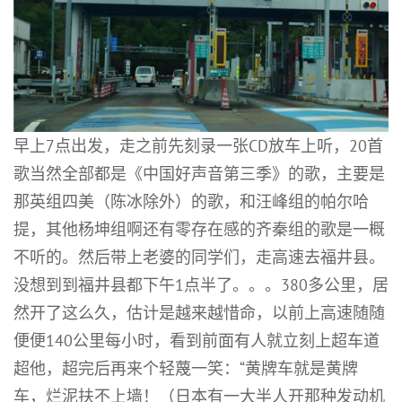
早上7点出发，走之前先刻录一张CD放车上听，20首
歌当然全部都是《中国好声音第三季》的歌，主要是
那英组四美（陈冰除外）的歌，和汪峰组的帕尔哈
提，其他杨坤组啊还有零存在感的齐秦组的歌是一概
不听的。然后带上老婆的同学们，走高速去福井县。
没想到到福井县都下午1点半了。。。380多公里，居
然开了这么久，估计是越来越惜命，以前上高速随随
便便140公里每小时，看到前面有人就立刻上超车道
超他，超完后再来个轻蔑一笑：“黄牌车就是黄牌
车，烂泥扶不上墙！（日本有一大半人开那种发动机