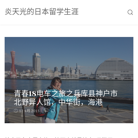
Skip
炎天光的日本留学生涯
to
SEAR
content
青春18电车之旅之兵库县神户市
北野异人馆，中华街，海港
12 1月 2015
13