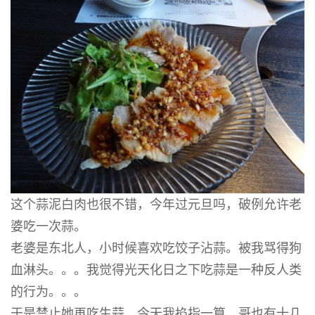
这个蒜泥白肉也很不错，今年过元旦吗，破例允许老
婆吃一次蒜。
老婆是东北人，小时候喜欢吃饺子沾蒜。被我骂得狗
血淋头。。。我觉得光天化日之下吃蒜是一种反人类
的行为。。。
于是禁止她再吃生蒜。今天我掐指一算，哥也有十几