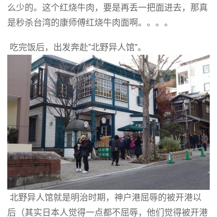
么少的。这个红烧牛肉，要是再丢一把面进去，那真
是秒杀台湾的康师傅红烧牛肉面啊。。。。
吃完饭后，出发奔赴“北野异人馆”。
北野异人馆就是明治时期，神户港屈辱的被开港以
后（其实日本人觉得一点都不屈辱，他们觉得被开港