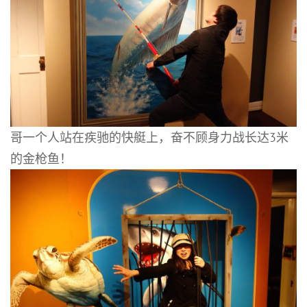
哥一个人站在疾驰的快艇上，奋不顾身力战长达3米
的金枪鱼！