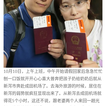
10月10日，上午上班，中午开始请假回家后急急忙忙
刨一口饭就开开心心喜大普奔把孩子扔给奶奶后就从
新泻市奔赴成田机场了。去海外旅游的时候，居住在
新泻的弱势就疯狂显现出来了。从新泻去成田机场就
得花5个小时，这还不说，跟老婆两个人来回一趟光