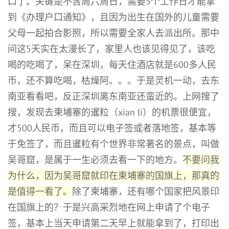
口了。关键是不含周六周日，需要5个工作日才能拿
到《办理户口通知》，且因为出生在国外的儿童需要
父母一起拍合影照，所以需要全家人去派出所。那中
间这5天实在太漫长了，家里人也该见得见了，该吃
喝的吃喝了，呆在深圳，每天住酒店就是600多人民
币，还不算吃喝，枯燥阿。。。于是灵机一动，去东
南亚看看吧，反正深圳离东南亚还蛮近的。上网搜了
搜，发现去柬埔寨的暹粒（xian li）的机票很便宜，
才500人民币，而且可以电子签或者落地签，基本等
于免签了，而且暹粒有个世界非常著名的景点，叫做
吴哥窟，是属于一生必须去看一下的地方。
不要问我
为什么，因为吴哥窟就印在柬埔寨的国旗上，那真的
是值得一看了。
除了柬埔寨，还有哪个国家把风景印
在国旗上的？于是兴高采烈地在网上申请了个电子
签，基本上当天申请第二天早上就能拿到了，打印出