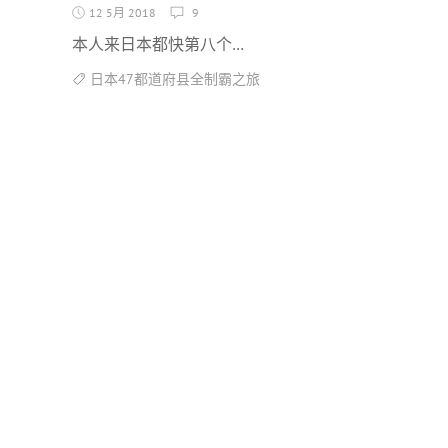
12 5月 2018
9
本人来日本都快第八个…
日本47都道府县全制霸之旅